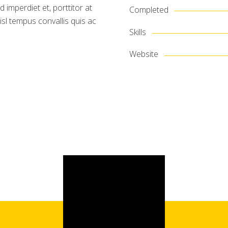
imperdiet et, porttitor at
Completed
isl tempus convallis quis ac
Skills
Website