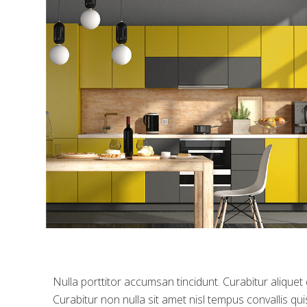
Nulla porttitor accumsan tincidunt. Curabitur aliquet
Curabitur non nulla sit amet nisl tempus convallis qui