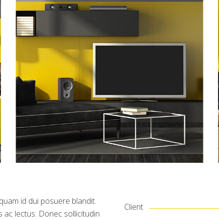
 quam id dui posuere blandit.
Client
s ac lectus. Donec sollicitudin